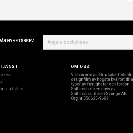
 VÅR NYHETSBREV
TJÄNST
OM OSS
ta oss
Vi levererar solfilm, säkerhetsfil
designfilm av högsta kvalitet till a
kor
typer av fastigheter och fordon.
anliga frågor
Solfilmsbutiken drivs av
Solfilmsmontören Sverige AB.
Org.nr 556635-9609
.