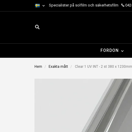
Specialister på solfilm och säkerhetsfilm
042-
FORDON
Hem
Exakta mått
Clear 1 UV INT - 2 st 380 x 1230m