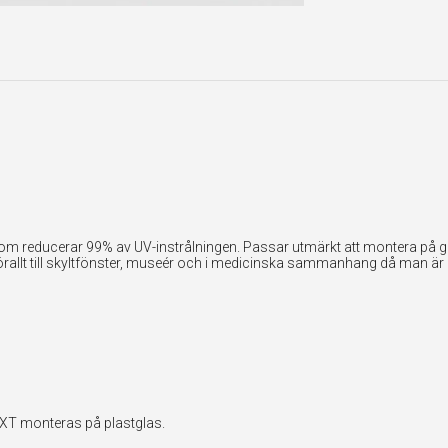
som reducerar 99% av UV-instrålningen. Passar utmärkt att montera på g
allt till skyltfönster, museér och i medicinska sammanhang då man är ö
EXT monteras på plastglas.