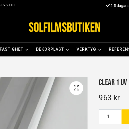
16 50 10
2-5 dagars 
FASTIGHET
DEKORPLAST
VERKTYG
REFEREN
m
Clear 1 UV 
963 kr