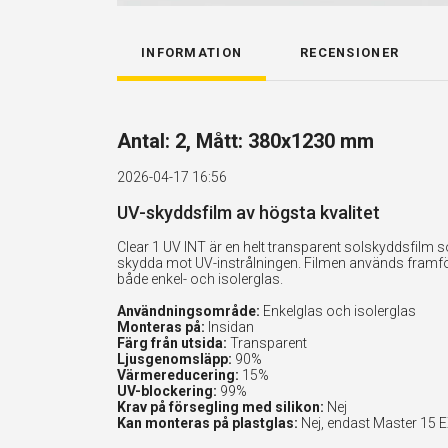
INFORMATION
RECENSIONER
Antal: 2, Mått: 380x1230 mm
2026-04-17 16:56
UV-skyddsfilm av högsta kvalitet
Clear 1 UV INT är en helt transparent solskyddsfilm 
skydda mot UV-instrålningen. Filmen används framför
både enkel- och isolerglas.
Användningsområde:
Enkelglas och isolerglas
Monteras på:
Insidan
Färg från utsida:
Transparent
Ljusgenomsläpp:
90%
Värmereducering:
15%
UV-blockering:
99%
Krav på försegling med silikon:
Nej
Kan monteras på plastglas:
Nej, endast Master 15 