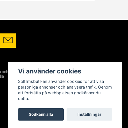
SOCIALA MEDIER
Vi använder cookies
m och
Facebook
lla
Instagram
Solfilmsbutiken använder cookies för att visa
YouTube
personliga annonser och analysera trafik. Genom
att fortsätta på webbplatsen godkänner du
detta.
Godkänn alla
Inställningar