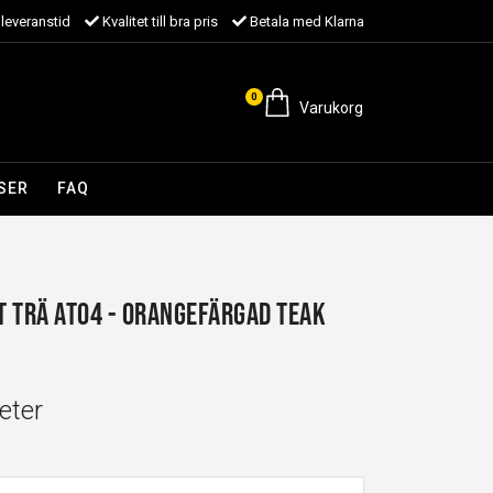
leveranstid
Kvalitet till bra pris
Betala med Klarna
0
Varukorg
SER
FAQ
 Trä AT04 - Orangefärgad Teak
eter