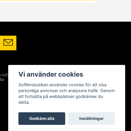
SOCIALA MEDIER
Vi använder cookies
m och
Facebook
lla
Instagram
Solfilmsbutiken använder cookies för att visa
YouTube
personliga annonser och analysera trafik. Genom
att fortsätta på webbplatsen godkänner du
detta.
Godkänn alla
Inställningar