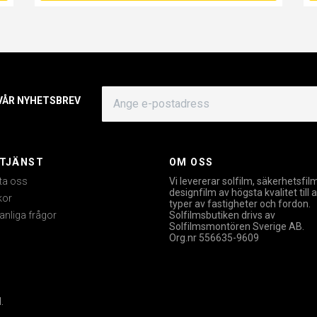
 VÅR NYHETSBREV
TJÄNST
OM OSS
ta oss
Vi levererar solfilm, säkerhetsfil
designfilm av högsta kvalitet till a
kor
typer av fastigheter och fordon.
anliga frågor
Solfilmsbutiken drivs av
Solfilmsmontören Sverige AB.
Org.nr 556635-9609
.