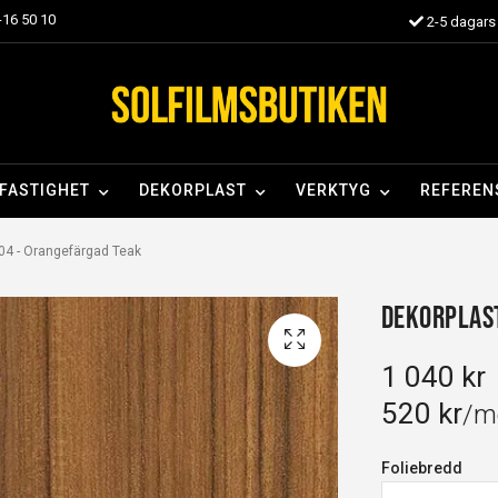
16 50 10
2-5 dagars 
FASTIGHET
DEKORPLAST
VERKTYG
REFEREN
04 - Orangefärgad Teak
Dekorplast
1 040 kr
520 kr
/m
Foliebredd