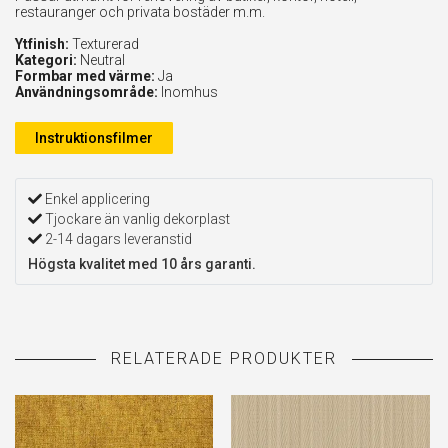
restauranger och privata bostäder m.m.
Ytfinish:
Texturerad
Kategori:
Neutral
Formbar med värme:
Ja
Användningsområde:
Inomhus
Instruktionsfilmer
Enkel applicering
Tjockare än vanlig dekorplast
2-14 dagars leveranstid
Högsta kvalitet med 10 års garanti.