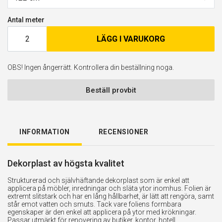
Antal meter
LÄGG I VARUKORG
OBS! Ingen ångerrätt. Kontrollera din beställning noga.
Beställ provbit
INFORMATION
RECENSIONER
Dekorplast av högsta kvalitet
Strukturerad och självhäftande dekorplast som är enkel att
applicera på möbler, inredningar och släta ytor inomhus. Folien är
extremt slitstark och har en lång hållbarhet, är lätt att rengöra, samt
står emot vatten och smuts. Tack vare foliens formbara
egenskaper är den enkel att applicera på ytor med krökningar.
Passar utmärkt för renovering av butiker, kontor, hotell,