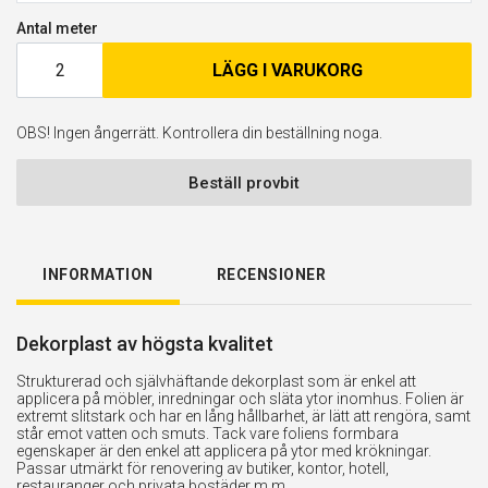
Antal meter
LÄGG I VARUKORG
OBS! Ingen ångerrätt. Kontrollera din beställning noga.
Beställ provbit
INFORMATION
RECENSIONER
Dekorplast av högsta kvalitet
Strukturerad och självhäftande dekorplast som är enkel att
applicera på möbler, inredningar och släta ytor inomhus. Folien är
extremt slitstark och har en lång hållbarhet, är lätt att rengöra, samt
står emot vatten och smuts. Tack vare foliens formbara
egenskaper är den enkel att applicera på ytor med krökningar.
Passar utmärkt för renovering av butiker, kontor, hotell,
restauranger och privata bostäder m.m.