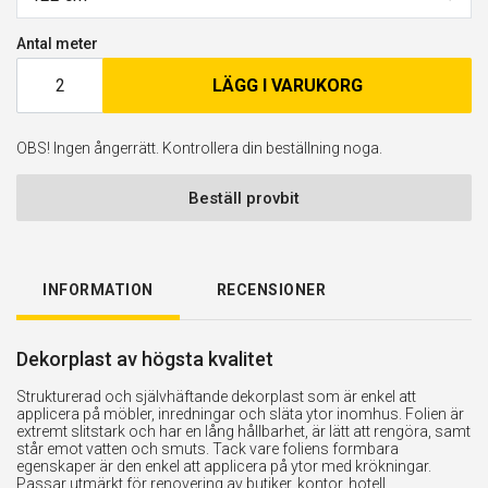
Antal meter
LÄGG I VARUKORG
OBS! Ingen ångerrätt. Kontrollera din beställning noga.
Beställ provbit
INFORMATION
RECENSIONER
Dekorplast av högsta kvalitet
Strukturerad och självhäftande dekorplast som är enkel att
applicera på möbler, inredningar och släta ytor inomhus. Folien är
extremt slitstark och har en lång hållbarhet, är lätt att rengöra, samt
står emot vatten och smuts. Tack vare foliens formbara
egenskaper är den enkel att applicera på ytor med krökningar.
Passar utmärkt för renovering av butiker, kontor, hotell,