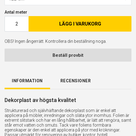
Antal meter
LÄGG I VARUKORG
OBS! Ingen ångerrätt. Kontrollera din beställning noga.
Beställ provbit
INFORMATION
RECENSIONER
Dekorplast av högsta kvalitet
Strukturerad och självhäftande dekorplast som är enkel att
applicera på möbler, inredningar och släta ytor inomhus. Folien är
extremt slitstark och har en lång hållbarhet, är lätt att rengöra, samt
står emot vatten och smuts. Tack vare foliens formbara
egenskaper är den enkel att applicera på ytor med krökningar.
Passar utmärkt för renovering av butiker, kontor, hotell,