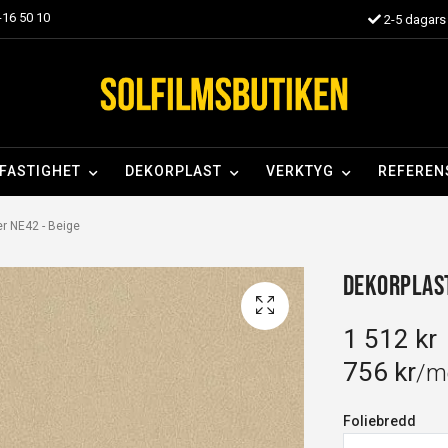
16 50 10
2-5 dagars 
FASTIGHET
DEKORPLAST
VERKTYG
REFEREN
r NE42 - Beige
Dekorplast
1 512 kr
756 kr
/m
Foliebredd