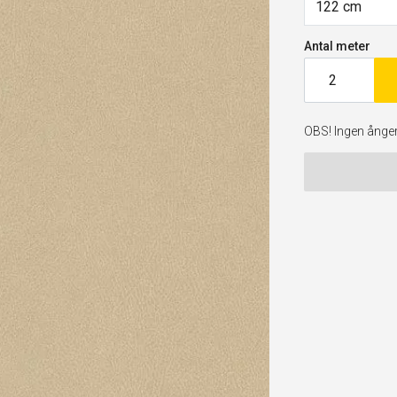
122 cm
Antal meter
OBS! Ingen ångerr